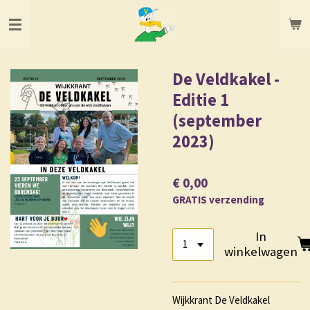
Ga
direct
naar
de
hoofdinhoud
De Veldkakel -
Editie 1
(september
2023)
€ 0,00
GRATIS verzending
In
winkelwagen
Wijkkrant De Veldkakel