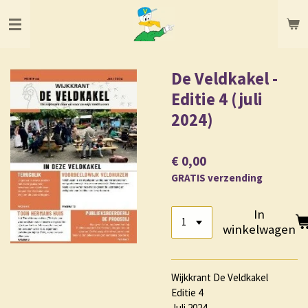
Ga
direct
naar
de
hoofdinhoud
De Veldkakel -
Editie 4 (juli
2024)
€ 0,00
GRATIS verzending
In
winkelwagen
Wijkkrant De Veldkakel
Editie 4
Juli 2024