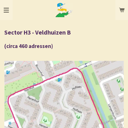
Ga
direct
naar
de
hoofdinhoud
Sector H3 - Veldhuizen B
(circa 460 adressen)