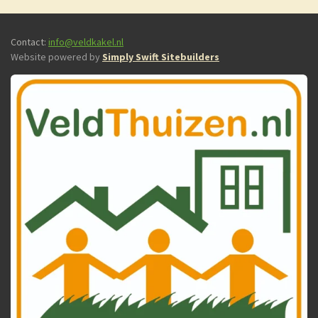
Contact:
info@veldkakel.nl
Website powered by
Simply Swift Sitebuilders